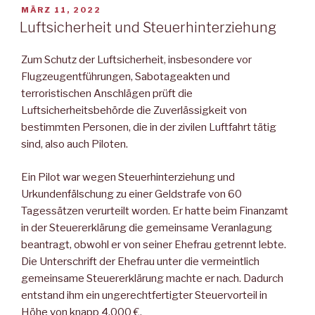
VERÖFFENTLICHT
MÄRZ 11, 2022
AM
Luftsicherheit und Steuerhinterziehung
Zum Schutz der Luftsicherheit, insbesondere vor
Flugzeugentführungen, Sabotageakten und
terroristischen Anschlägen prüft die
Luftsicherheitsbehörde die Zuverlässigkeit von
bestimmten Personen, die in der zivilen Luftfahrt tätig
sind, also auch Piloten.
Ein Pilot war wegen Steuerhinterziehung und
Urkundenfälschung zu einer Geldstrafe von 60
Tagessätzen verurteilt worden. Er hatte beim Finanzamt
in der Steuererklärung die gemeinsame Veranlagung
beantragt, obwohl er von seiner Ehefrau getrennt lebte.
Die Unterschrift der Ehefrau unter die vermeintlich
gemeinsame Steuererklärung machte er nach. Dadurch
entstand ihm ein ungerechtfertigter Steuervorteil in
Höhe von knapp 4.000 €.