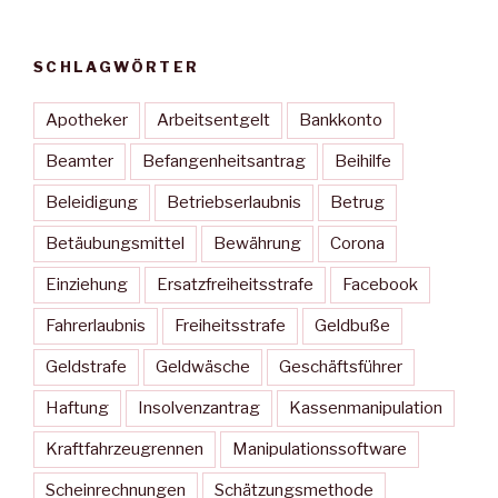
SCHLAGWÖRTER
Apotheker
Arbeitsentgelt
Bankkonto
Beamter
Befangenheitsantrag
Beihilfe
Beleidigung
Betriebserlaubnis
Betrug
Betäubungsmittel
Bewährung
Corona
Einziehung
Ersatzfreiheitsstrafe
Facebook
Fahrerlaubnis
Freiheitsstrafe
Geldbuße
Geldstrafe
Geldwäsche
Geschäftsführer
Haftung
Insolvenzantrag
Kassenmanipulation
Kraftfahrzeugrennen
Manipulationssoftware
Scheinrechnungen
Schätzungsmethode