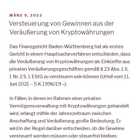
VERÖFFENTLICHT
MÄRZ 9, 2022
AM
Versteuerung von Gewinnen aus der
Veräußerung von Kryptowährungen
Das Finanzgericht Baden-Württemberg hat als erstes
Gericht in einem Hauptsacheverfahren entschieden, dass
die Veräußerung von Kryptowährungen als Einkünfte aus
privaten Veräußerungsgeschäften gemäß § 23 Abs. 1 S.
1 Nr. 2 S. 1 EStG zu versteuern sein können (Urteil vom 11.
Juni 2021 – 5 K 1996/19 –).
In Fällen, in denen im Rahmen einer privaten
Vermögensverwaltung mit Kryptowährungen gehandelt
wird, erlangt mithin der Jahreszeitraum zwischen
Anschaffung und Veräußerung große Bedeutung. Er
wird in der Regel darüber entscheiden, ob die Gewinne
versteuert werden müssen oder steuerfrei bleiben.