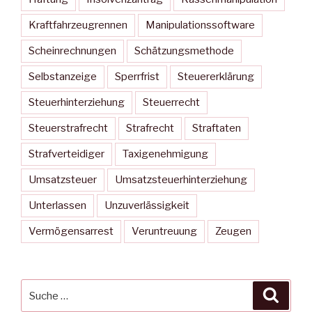
Kraftfahrzeugrennen
Manipulationssoftware
Scheinrechnungen
Schätzungsmethode
Selbstanzeige
Sperrfrist
Steuererklärung
Steuerhinterziehung
Steuerrecht
Steuerstrafrecht
Strafrecht
Straftaten
Strafverteidiger
Taxigenehmigung
Umsatzsteuer
Umsatzsteuerhinterziehung
Unterlassen
Unzuverlässigkeit
Vermögensarrest
Veruntreuung
Zeugen
Suche
Suche
nach: