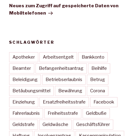
Beitrag
Neues zum Zugriff auf gespeicherte Daten von
Mobiltelefonen
SCHLAGWÖRTER
Apotheker
Arbeitsentgelt
Bankkonto
Beamter
Befangenheitsantrag
Beihilfe
Beleidigung
Betriebserlaubnis
Betrug
Betäubungsmittel
Bewährung
Corona
Einziehung
Ersatzfreiheitsstrafe
Facebook
Fahrerlaubnis
Freiheitsstrafe
Geldbuße
Geldstrafe
Geldwäsche
Geschäftsführer
Haftung
Insolvenzantrag
Kassenmanipulation