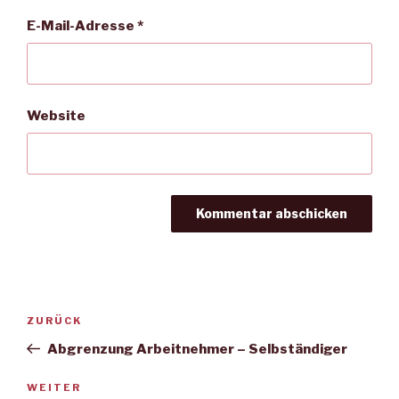
E-Mail-Adresse
*
Website
Beitragsnavigation
Vorheriger
ZURÜCK
Beitrag
Abgrenzung Arbeitnehmer – Selbständiger
Nächster
WEITER