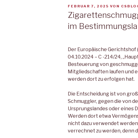
VERÖFFENTLICHT
FEBRUAR 7, 2025
VON
CSBLO
AM
Zigarettenschmugg
im Bestimmungsla
Der Europäische Gerichtshof 
04.10.2024 – C -214/24, „Haup
Besteuerung von geschmuggel
Mitgliedschaften laufen und 
werden dort zu erfolgen hat.
Die Entscheidung ist von gro
Schmuggler, gegen die von de
Ursprungslandes oder eines D
Werden dort etwa Vermögens
nicht dazu verwendet werden 
verrechnet zu werden, denn di