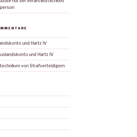
uße nur bei Verantwortlichkeit
sperson
OMMENTARE
andskonto und Hartz IV
uslandskonto und Hartz IV
techniken von Strafverteidigern