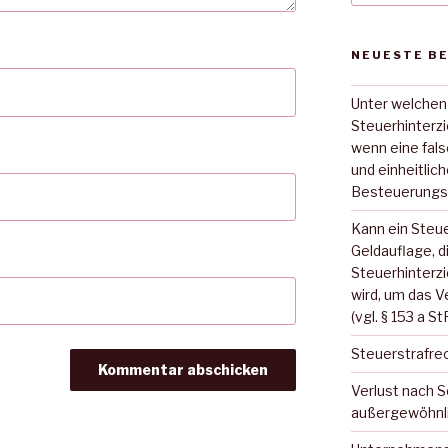
NEUESTE B
Unter welchen
Steuerhinterz
wenn eine fal
und einheitlic
Besteuerungs
Kann ein Steue
Geldauflage, d
Steuerhinterz
wird, um das V
(vgl. § 153 a S
Steuerstrafre
Verlust nach 
außergewöhnl