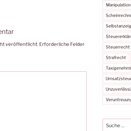
Manipulatio
Scheinrechn
Selbstanzei
entar
Steuererklä
ht veröffentlicht.
Erforderliche Felder
Steuerrecht
Strafrecht
Taxigenehm
Umsatzsteue
Unzuverlässi
Veruntreuun
Suche
nach: