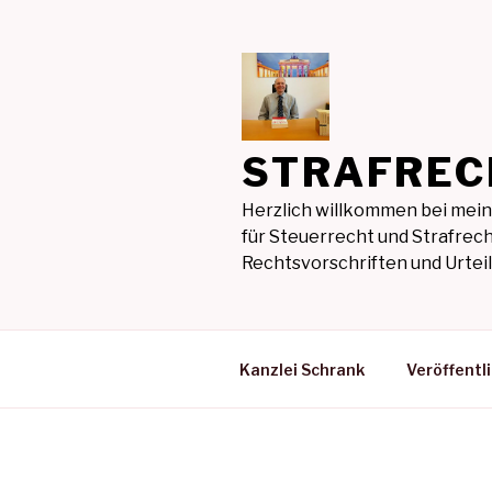
Zum
Inhalt
springen
STRAFREC
Herzlich willkommen bei mein
für Steuerrecht und Strafrech
Rechtsvorschriften und Urte
Kanzlei Schrank
Veröffentl