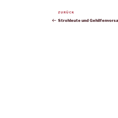
Beitragsnavigation
Vorheriger
ZURÜCK
Beitrag
Strohleute und Gehilfenvors