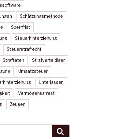
nssoftware
ungen
Schätzungsmethode
ge
Sperrfrist
rung
Steuerhinterziehung
Steuerstrafrecht
Straftaten
Strafverteidiger
igung
Umsatzsteuer
rhinterziehung
Unterlassen
gkeit
Vermögensarrest
g
Zeugen
Suche