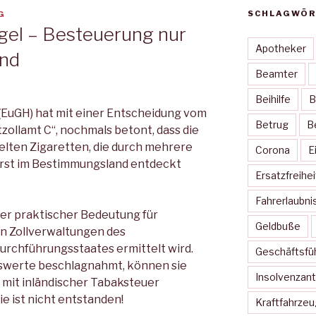
SCHLAGWÖR
G
el – Besteuerung nur
Apotheker
nd
Beamter
Beihilfe
B
(EuGH) hat mit einer Entscheidung vom
Betrug
B
tzollamt C“, nochmals betont, dass die
ten Zigaretten, die durch mehrere
Corona
E
erst im Bestimmungsland entdeckt
Ersatzfreihe
Fahrerlaubni
ßer praktischer Bedeutung für
Geldbuße
n Zollverwaltungen des
urchführungsstaates ermittelt wird.
Geschäftsfü
werte beschlagnahmt, können sie
Insolvenzant
mit inländischer Tabaksteuer
e ist nicht entstanden!
Kraftfahrze