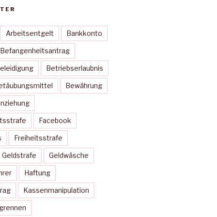
TER
Arbeitsentgelt
Bankkonto
Befangenheitsantrag
eleidigung
Betriebserlaubnis
etäubungsmittel
Bewährung
inziehung
itsstrafe
Facebook
s
Freiheitsstrafe
Geldstrafe
Geldwäsche
hrer
Haftung
rag
Kassenmanipulation
ugrennen