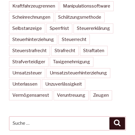
Kraftfahrzeugrennen
Manipulationssoftware
Scheinrechnungen
Schätzungsmethode
Selbstanzeige
Sperrfrist
Steuererklärung
Steuerhinterziehung
Steuerrecht
Steuerstrafrecht
Strafrecht
Straftaten
Strafverteidiger
Taxigenehmigung
Umsatzsteuer
Umsatzsteuerhinterziehung
Unterlassen
Unzuverlässigkeit
Vermögensarrest
Veruntreuung
Zeugen
Suche
Suche
nach: