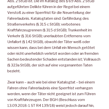
Abs. 2 StGB ist. Die im Katalog des § 69 Abs. 2 StGB
aufgeführten Delikte führen in der Regel bei einem
Verstoß zu einer Sperrfrist für die Neuerteilung der
Fahrerlaubnis. Katalogtaten sind: Gefährdung des
Straßenverkehrs (§ 315 c StGB); verbotenes
Kraftfahrzeugrennen (§ 315 d StGB); Trunkenheit im
Verkehr (§ 316 StGB); unerlaubten Entfernens vom
Unfallort (§ 142 StGB), obwohl der Täter weiß oder
wissen kann, dass bei dem Unfall ein Mensch getötet
oder nicht unerheblich verletzt worden oder an fremden
Sachen bedeutender Schaden entstanden ist; Vollrausch
(§ 323a StGB), der sich auf eine vorgenannten Taten
bezieht.
Zwar kann – auch wie bei einer Katalogtat – bei einem
Fahren ohne Fahrerlaubnis eine Sperrfrist verhangen
werden, wenn der Täter nicht geeignet ist zum Führen
von Kraftfahrzeugen. Der BGH (Beschluss vom
13.09.2018-1 ST R4 139/18) weist jedoch darauf hin,