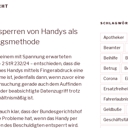
CHT
SCHLAGWÖR
perren von Handys als
Apotheker
ungsmethode
Beamter
n einem mit Spannung erwarteten
Beihilfe
B
 2 StR 232/24 – entschieden, dass die
Betrug
B
es Handys mittels Fingerabdruck eine
 ist, jedenfalls dann, wenn zuvor eine
Corona
E
chsuchung gerade auch dem Auffinden
Ersatzfreihe
der beabsichtigte Datenzugriff trotz
hältnismäßig ist.
Fahrerlaubni
Geldbuße
auch klar, dass der Bundesgerichtshof
ne Probleme hat, wenn das Handy per
Geschäftsfü
n des Beschuldigten entsperrt wird.