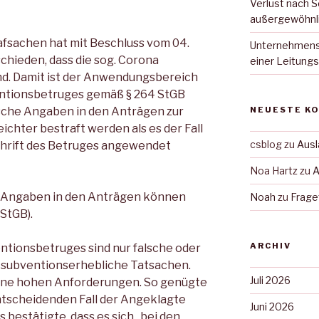
Verlust nach 
außergewöhnl
afsachen hat mit
Beschluss vom 04.
Unternehmensb
schieden, dass die sog. Corona
einer Leitung
nd. Damit ist der Anwendungsbereich
entionsbetruges gemäß § 264 StGB
NEUESTE K
sche Angaben in den Anträgen zur
leichter bestraft werden als es der Fall
csblog
zu
Ausl
chrift des Betruges angewendet
Noa Hartz
zu
A
he Angaben in den Anträgen können
Noah
zu
Frage
 StGB).
ARCHIV
ntionsbetruges sind nur falsche oder
 subventionserhebliche Tatsachen.
Juli 2026
keine hohen Anforderungen. So genügte
entscheidenden Fall der Angeklagte
Juni 2026
 bestätigte, dass es sich „bei den