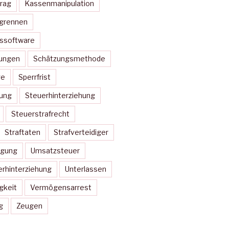
rag
Kassenmanipulation
ugrennen
nssoftware
ungen
Schätzungsmethode
ge
Sperrfrist
rung
Steuerhinterziehung
Steuerstrafrecht
Straftaten
Strafverteidiger
igung
Umsatzsteuer
rhinterziehung
Unterlassen
gkeit
Vermögensarrest
g
Zeugen