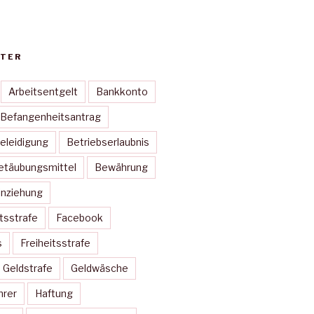
TER
Arbeitsentgelt
Bankkonto
Befangenheitsantrag
eleidigung
Betriebserlaubnis
etäubungsmittel
Bewährung
inziehung
itsstrafe
Facebook
s
Freiheitsstrafe
Geldstrafe
Geldwäsche
hrer
Haftung