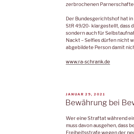
zerbrochenen Parnerschaften 
Der Bundesgerichtshof hat in
StR 49/20- klargestellt, dass d
sondern auch für Selbstaufnah
Nackt – Selfies dürfen nicht
abgebildete Person damit nich
www.ra-schrank.de
VERÖFFENTLICHT
JANUAR 29, 2021
AM
Bewährung bei Be
Wer eine Straftat während e
muss davon ausgehen, dass be
Freiheitsstrafe wegen der n