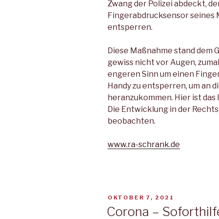
Zwang der Polizei abdeckt, de
Fingerabdrucksensor seines M
entsperren.
Diese Maßnahme stand dem Ge
gewiss nicht vor Augen, zumal
engeren Sinn um einen Finge
Handy zu entsperren, um an di
heranzukommen. Hier ist das 
Die Entwicklung in der Rechts
beobachten.
www.ra-schrank.de
VERÖFFENTLICHT
OKTOBER 7, 2021
AM
Corona – Soforthil