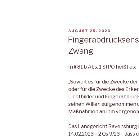
VERÖFFENTLICHT
AUGUST 25, 2023
AM
Fingerabdrucksenso
Zwang
In § 81 b Abs. 1 StPO heißt es:
„Soweit es für die Zwecke de
oder für die Zwecke des Erke
Lichtbilder und Fingerabdrüc
seinen Willen aufgenommen 
Maßnahmen an ihm vorgeno
Das Landgericht Ravensburg 
14.02.2023 – 2 Qs 9/23 -, dass