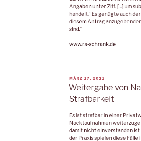
Angaben unter Ziff. […] um s
handelt.“ Es genügte auch der 
diesem Antrag anzugebenden
sind.“
www.ra-schrank.de
VERÖFFENTLICHT
MÄRZ 17, 2021
AM
Weitergabe von Nac
Strafbarkeit
Es ist strafbar in einer Priv
Nacktaufnahmen weiterzugeb
damit nicht einverstanden ist (v
der Praxis spielen diese Fälle