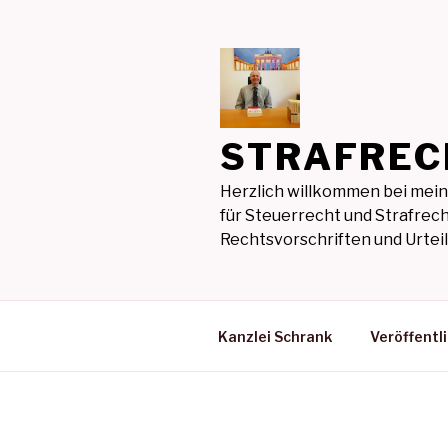
Zum
Inhalt
springen
STRAFREC
Herzlich willkommen bei mein
für Steuerrecht und Strafrech
Rechtsvorschriften und Urte
Kanzlei Schrank
Veröffentl