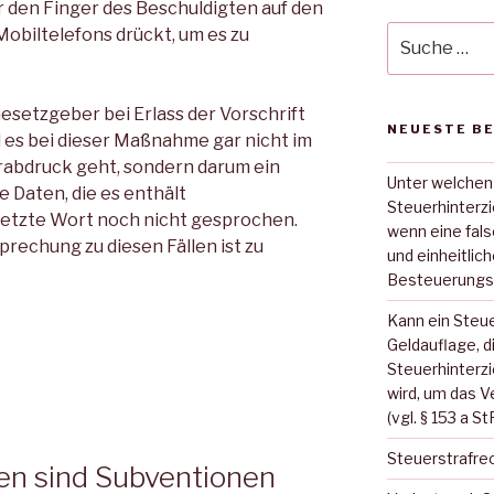
r den Finger des Beschuldigten auf den
Suche
obiltelefons drückt, um es zu
nach:
setzgeber bei Erlass der Vorschrift
NEUESTE B
 es bei dieser Maßnahme gar nicht im
rabdruck geht, sondern darum ein
Unter welchen
e Daten, die es enthält
Steuerhinterz
letzte Wort noch nicht gesprochen.
wenn eine fal
prechung zu diesen Fällen ist zu
und einheitlic
Besteuerungs
Kann ein Steue
Geldauflage, d
Steuerhinterz
wird, um das V
(vgl. § 153 a S
Steuerstrafre
fen sind Subventionen