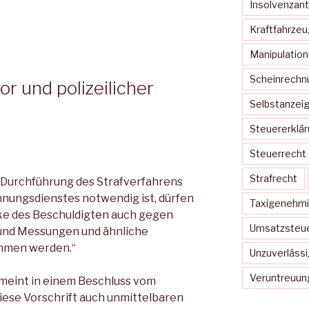
Insolvenzant
Kraftfahrze
Manipulatio
Scheinrechn
r und polizeilicher
Selbstanzei
Steuererklä
Steuerrecht
Strafrecht
r Durchführung des Strafverfahrens
nnungsdienstes notwendig ist, dürfen
Taxigenehm
ke des Beschuldigten auch gegen
Umsatzsteue
und Messungen und ähnliche
mmen werden.“
Unzuverlässi
Veruntreuun
meint in einem Beschluss vom
 diese Vorschrift auch unmittelbaren