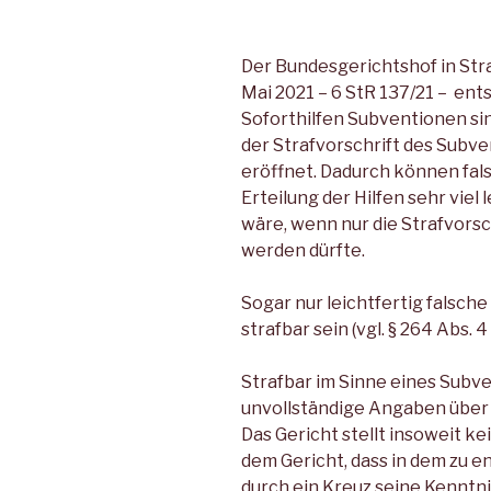
Der Bundesgerichtshof in Str
Mai 2021 – 6 StR 137/21 – ent
Soforthilfen Subventionen si
der Strafvorschrift des Subv
eröffnet. Dadurch können fal
Erteilung der Hilfen sehr viel 
wäre, wenn nur die Strafvors
werden dürfte.
Sogar nur leichtfertig falsc
strafbar sein (vgl. § 264 Abs. 4
Strafbar im Sinne eines Subve
unvollständige Angaben über
Das Gericht stellt insoweit 
dem Gericht, dass in dem zu 
durch ein Kreuz seine Kenntnis