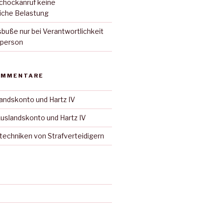
Schockanruf keine
iche Belastung
uße nur bei Verantwortlichkeit
sperson
OMMENTARE
andskonto und Hartz IV
uslandskonto und Hartz IV
techniken von Strafverteidigern