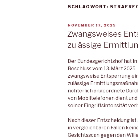
SCHLAGWORT:
STRAFRE
VERÖFFENTLICHT
NOVEMBER 17, 2025
AM
Zwangsweises Ents
zulässige Ermittl
Der Bundesgerichtshof hat i
Beschluss vom 13. März 2025 –
zwangsweise Entsperrung ein
zulässige Ermittlungsmaßnahme
richterlich angeordnete Dur
von Mobiltelefonen dient und 
seiner Eingriffsintensität ver
Nach dieser Entscheidung ist 
in vergleichbaren Fällen kei
Gesichtsscan gegen den Wille