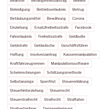
Beamter
Befangenheitsantrag
Beihilfe
Beleidigung
Betriebserlaubnis
Betrug
Betäubungsmittel
Bewährung
Corona
Einziehung
Ersatzfreiheitsstrafe
Facebook
Fahrerlaubnis
Freiheitsstrafe
Geldbuße
Geldstrafe
Geldwäsche
Geschäftsführer
Haftung
Insolvenzantrag
Kassenmanipulation
Kraftfahrzeugrennen
Manipulationssoftware
Scheinrechnungen
Schätzungsmethode
Selbstanzeige
Sperrfrist
Steuererklärung
Steuerhinterziehung
Steuerrecht
Steuerstrafrecht
Strafrecht
Straftaten
Strafverteidiger
Taxigenehmigung