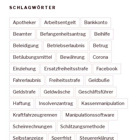
SCHLAGWÖRTER
Apotheker
Arbeitsentgelt
Bankkonto
Beamter
Befangenheitsantrag
Beihilfe
Beleidigung
Betriebserlaubnis
Betrug
Betäubungsmittel
Bewährung
Corona
Einziehung
Ersatzfreiheitsstrafe
Facebook
Fahrerlaubnis
Freiheitsstrafe
Geldbuße
Geldstrafe
Geldwäsche
Geschäftsführer
Haftung
Insolvenzantrag
Kassenmanipulation
Kraftfahrzeugrennen
Manipulationssoftware
Scheinrechnungen
Schätzungsmethode
Selbstanzeige
Sperrfrist
Steuererklärung