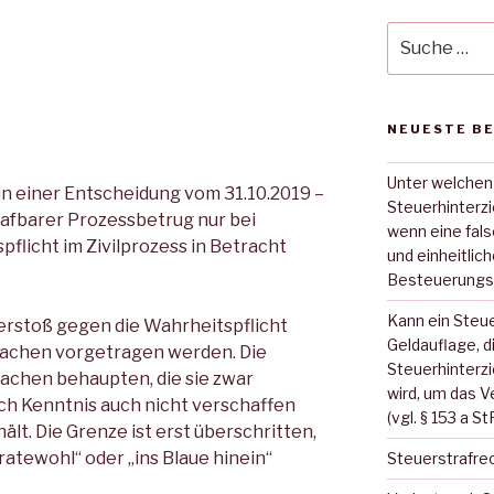
Suche
nach:
NEUESTE B
Unter welchen
in einer Entscheidung vom 31.10.2019 –
Steuerhinterz
strafbarer Prozessbetrug nur bei
wenn eine fal
pflicht im Zivilprozess in Betracht
und einheitlic
Besteuerungs
Kann ein Steue
Verstoß gegen die Wahrheitspflicht
Geldauflage, d
sachen vorgetragen werden. Die
Steuerhinterz
sachen behaupten, die sie zwar
wird, um das V
ich Kenntnis auch nicht verschaffen
(vgl. § 153 a S
hält. Die Grenze ist erst überschritten,
tewohl“ oder „ins Blaue hinein“
Steuerstrafre