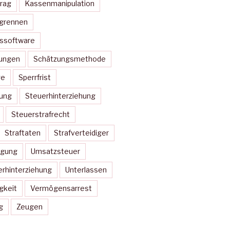
rag
Kassenmanipulation
ugrennen
nssoftware
ungen
Schätzungsmethode
ge
Sperrfrist
rung
Steuerhinterziehung
Steuerstrafrecht
Straftaten
Strafverteidiger
igung
Umsatzsteuer
rhinterziehung
Unterlassen
gkeit
Vermögensarrest
g
Zeugen