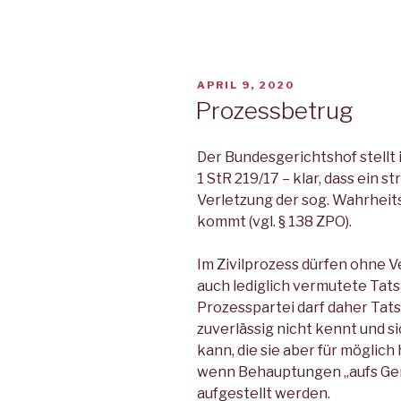
VERÖFFENTLICHT
APRIL 9, 2020
AM
Prozessbetrug
Der Bundesgerichtshof stellt 
1 StR 219/17 – klar, dass ein 
Verletzung der sog. Wahrheits
kommt (vgl. § 138 ZPO).
Im Zivilprozess dürfen ohne 
auch lediglich vermutete Tat
Prozesspartei darf daher Tat
zuverlässig nicht kennt und s
kann, die sie aber für möglich 
wenn Behauptungen „aufs Gera
aufgestellt werden.