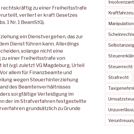
Insolvenzant
 rechtskräftig zu einer Freiheitsstrafe
Kraftfahrze
urteilt, verliert er kraft Gesetzes
s. 1 Nr. 1 BeamStG).
Manipulatio
Scheinrechn
erziehung ein Dienstvergehen, das zur
em Dienst führen kann. Allerdings
Selbstanzei
scheiden, solange nicht eine
Steuererklä
 zu einer Freiheitsstrafe von
ist (vgl. zuletzt VG Magdeburg, Urteil
Steuerrecht
. Vor allem für Finanzbeamte und
Strafrecht
teilung wegen Steuerhinterziehung
tand des Beamtenverhältnisses
Taxigenehm
nders sorgfältige Verteidigung im
Umsatzsteue
n der im Strafverfahren festgestellte
arverfahren grundsätzlich zu Grunde
Unzuverlässi
Veruntreuun