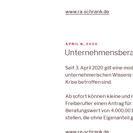
www.ra-schrank.de
VERÖFFENTLICHT
APRIL 8, 2020
AM
Unternehmensbera
Seit 3. April 2020 gilt eine mo
unternehmerischen Wissens f
Krise betroffen sind.
Ab sofort können kleine und 
Freiberufler einen Antrag für
Beratungswert von 4.000,00 
stellen, die ohne Eigenanteil
www.ra-schrank.de