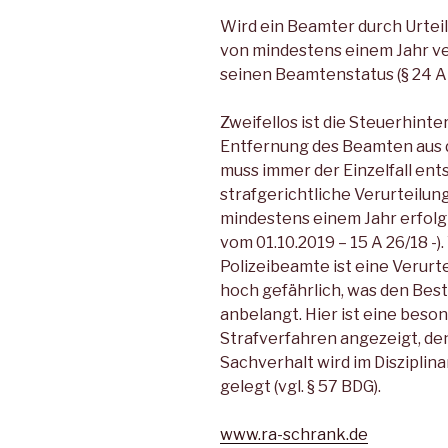
Wird ein Beamter durch Urteil
von mindestens einem Jahr ver
seinen Beamtenstatus (§ 24 Ab
Zweifellos ist die Steuerhint
Entfernung des Beamten aus d
muss immer der Einzelfall ent
strafgerichtliche Verurteilung
mindestens einem Jahr erfolgt 
vom 01.10.2019 – 15 A 26/18 -)
Polizeibeamte ist eine Verur
hoch gefährlich, was den Bes
anbelangt. Hier ist eine beso
Strafverfahren angezeigt, den
Sachverhalt wird im Disziplin
gelegt (vgl. § 57 BDG).
www.ra-schrank.de