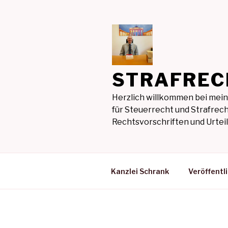
Zum
Inhalt
springen
STRAFREC
Herzlich willkommen bei mein
für Steuerrecht und Strafrech
Rechtsvorschriften und Urte
Kanzlei Schrank
Veröffentl