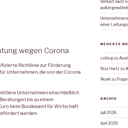
Verlust nach 
außergewöhnl
Unternehmensb
einer Leitung
NEUESTE K
tung wegen Corona
csblog
zu
Ausl
difizierte Richtlinie zur Förderung
Noa Hartz
zu
A
ür Unternehmen, die von der Corona
Noah
zu
Frage
mittlere Unternehmen einschließlich
ARCHIV
 Beratungen bis zu einem
Euro beim Bundesamt für Wirtschaft
Juli 2026
 gefördert werden.
Juni 2026