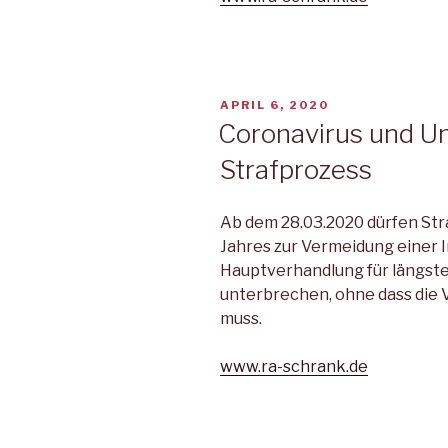
VERÖFFENTLICHT
APRIL 6, 2020
AM
Coronavirus und U
Strafprozess
Ab dem 28.03.2020 dürfen St
Jahres zur Vermeidung einer 
Hauptverhandlung für längst
unterbrechen, ohne dass die
muss.
www.ra-schrank.de