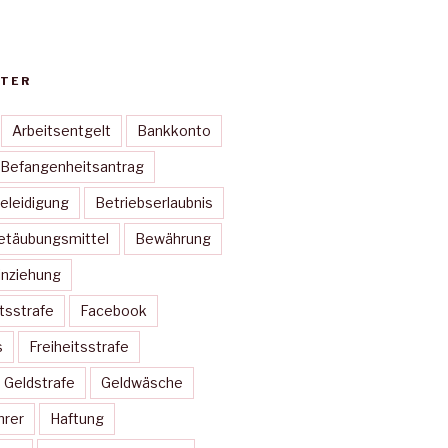
TER
Arbeitsentgelt
Bankkonto
Befangenheitsantrag
eleidigung
Betriebserlaubnis
etäubungsmittel
Bewährung
inziehung
itsstrafe
Facebook
s
Freiheitsstrafe
Geldstrafe
Geldwäsche
hrer
Haftung