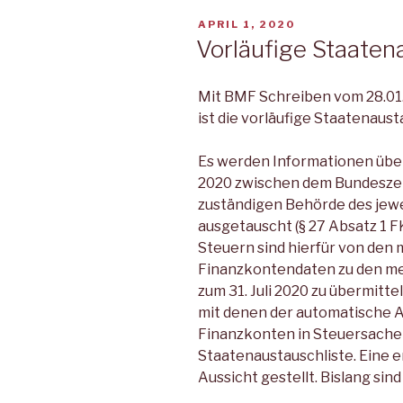
VERÖFFENTLICHT
APRIL 1, 2020
AM
Vorläufige Staaten
Mit BMF Schreiben vom 28.01.2
ist die vorläufige Staatenaus
Es werden Informationen übe
2020 zwischen dem Bundeszen
zuständigen Behörde des jewe
ausgetauscht (§ 27 Absatz 1 
Steuern sind hierfür von den 
Finanzkontendaten zu den me
zum 31. Juli 2020 zu übermitte
mit denen der automatische 
Finanzkonten in Steuersachen 
Staatenaustauschliste. Eine en
Aussicht gestellt. Bislang sind 