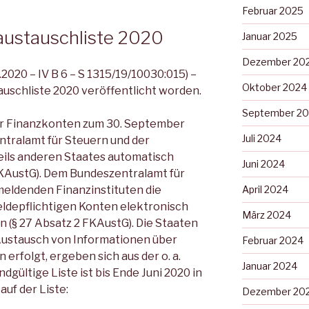
Februar 2025
austauschliste 2020
Januar 2025
Dezember 20
020 – IV B 6 – S 1315/19/10030:015) –
Oktober 2024
tauschliste 2020 veröffentlicht worden.
September 2
r Finanzkonten zum 30. September
Juli 2024
tralamt für Steuern und der
ils anderen Staates automatisch
Juni 2024
FKAustG). Dem Bundeszentralamt für
meldenden Finanzinstituten die
April 2024
ldepflichtigen Konten elektronisch
März 2024
ln (§ 27 Absatz 2 FKAustG). Die Staaten
Austausch von Informationen über
Februar 2024
erfolgt, ergeben sich aus der o. a.
Januar 2024
dgültige Liste ist bis Ende Juni 2020 in
auf der Liste:
Dezember 20