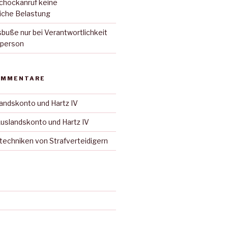
Schockanruf keine
iche Belastung
uße nur bei Verantwortlichkeit
sperson
OMMENTARE
andskonto und Hartz IV
uslandskonto und Hartz IV
techniken von Strafverteidigern