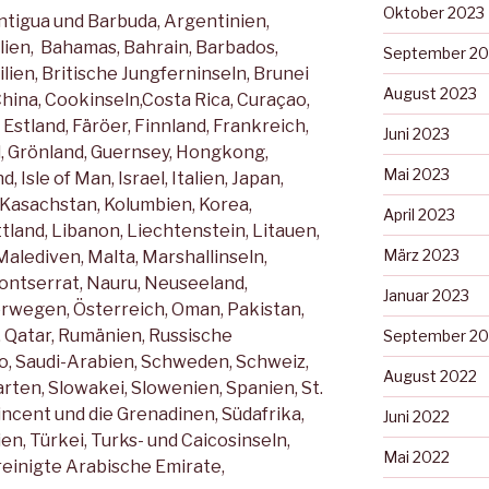
Oktober 2023
Antigua und Barbuda, Argentinien,
lien, Bahamas, Bahrain, Barbados,
September 20
ilien, Britische Jungferninseln, Brunei
August 2023
China, Cookinseln,Costa Rica, Curaçao,
Estland, Färöer, Finnland, Frankreich,
Juni 2023
, Grönland, Guernsey, Hongkong,
Mai 2023
d, Isle of Man, Israel, Italien, Japan,
 Kasachstan, Kolumbien, Korea,
April 2023
tland, Libanon, Liechtenstein, Litauen,
März 2023
alediven, Malta, Marshallinseln,
ontserrat, Nauru, Neuseeland,
Januar 2023
orwegen, Österreich, Oman, Pakistan,
, Qatar, Rumänien, Russische
September 20
o, Saudi-Arabien, Schweden, Schweiz,
August 2022
rten, Slowakei, Slowenien, Spanien, St.
 Vincent und die Grenadinen, Südafrika,
Juni 2022
n, Türkei, Turks- und Caicosinseln,
Mai 2022
reinigte Arabische Emirate,