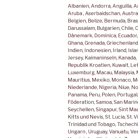
Albanien, Andorra, Anguilla, 
Aruba , Aserbaidschan, Austra
Belgien, Belize, Bermuda, Bras
Darussalam, Bulgarien, Chile, 
Dänemark, Dominica, Ecuador, 
Ghana, Grenada, Griechenland
Indien, Indonesien, Irland, Islan
Jersey, Kaimaninseln, Kanada,
Republik Kroatien, Kuwait, Let
Luxemburg, Macau, Malaysia, M
Mauritius, Mexiko, Monaco, M
Niederlande, Nigeria, Niue, N
Panama, Peru, Polen, Portugal
Föderation, Samoa, San Marin
Seychellen, Singapur, Sint Maa
Kitts und Nevis, St. Lucia, St.
Trinidad und Tobago, Tschechie
Ungarn , Uruguay, Vanuatu, Ve