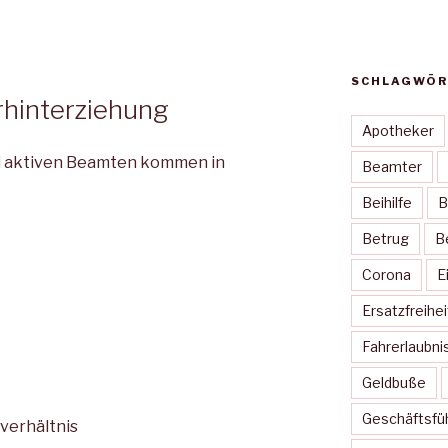
SCHLAGWÖR
hinterziehung
Apotheker
i aktiven Beamten kommen in
Beamter
Beihilfe
B
Betrug
B
Corona
E
Ersatzfreihe
Fahrerlaubni
Geldbuße
Geschäftsfü
verhältnis