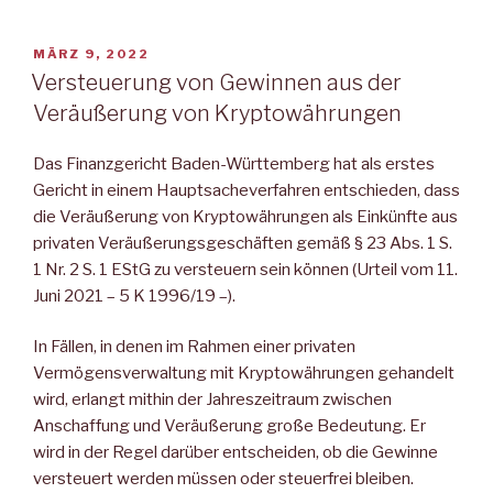
VERÖFFENTLICHT
MÄRZ 9, 2022
AM
Versteuerung von Gewinnen aus der
Veräußerung von Kryptowährungen
Das Finanzgericht Baden-Württemberg hat als erstes
Gericht in einem Hauptsacheverfahren entschieden, dass
die Veräußerung von Kryptowährungen als Einkünfte aus
privaten Veräußerungsgeschäften gemäß § 23 Abs. 1 S.
1 Nr. 2 S. 1 EStG zu versteuern sein können (Urteil vom 11.
Juni 2021 – 5 K 1996/19 –).
In Fällen, in denen im Rahmen einer privaten
Vermögensverwaltung mit Kryptowährungen gehandelt
wird, erlangt mithin der Jahreszeitraum zwischen
Anschaffung und Veräußerung große Bedeutung. Er
wird in der Regel darüber entscheiden, ob die Gewinne
versteuert werden müssen oder steuerfrei bleiben.