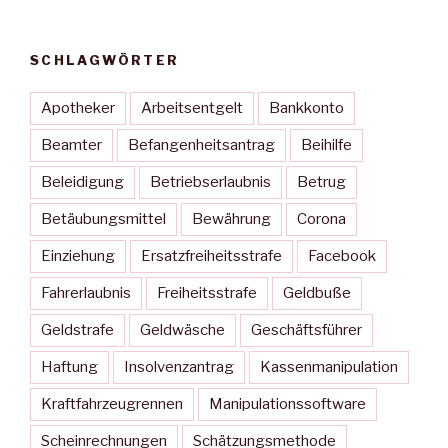
SCHLAGWÖRTER
Apotheker
Arbeitsentgelt
Bankkonto
Beamter
Befangenheitsantrag
Beihilfe
Beleidigung
Betriebserlaubnis
Betrug
Betäubungsmittel
Bewährung
Corona
Einziehung
Ersatzfreiheitsstrafe
Facebook
Fahrerlaubnis
Freiheitsstrafe
Geldbuße
Geldstrafe
Geldwäsche
Geschäftsführer
Haftung
Insolvenzantrag
Kassenmanipulation
Kraftfahrzeugrennen
Manipulationssoftware
Scheinrechnungen
Schätzungsmethode