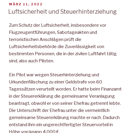
VERÖFFENTLICHT
MÄRZ 11, 2022
AM
Luftsicherheit und Steuerhinterziehung
Zum Schutz der Luftsicherheit, insbesondere vor
Flugzeugentführungen, Sabotageakten und
terroristischen Anschlägen prüft die
Luftsicherheitsbehörde die Zuverlässigkeit von
bestimmten Personen, die in der zivilen Luftfahrt tätig
sind, also auch Piloten.
Ein Pilot war wegen Steuerhinterziehung und
Urkundenfälschung zu einer Geldstrafe von 60
Tagessätzen verurteilt worden. Er hatte beim Finanzamt
in der Steuererklärung die gemeinsame Veranlagung
beantragt, obwohl er von seiner Ehefrau getrennt lebte.
Die Unterschrift der Ehefrau unter die vermeintlich
gemeinsame Steuererklärung machte er nach. Dadurch
entstand ihm ein ungerechtfertigter Steuervorteil in
Höhe von knapp 4.000 €.