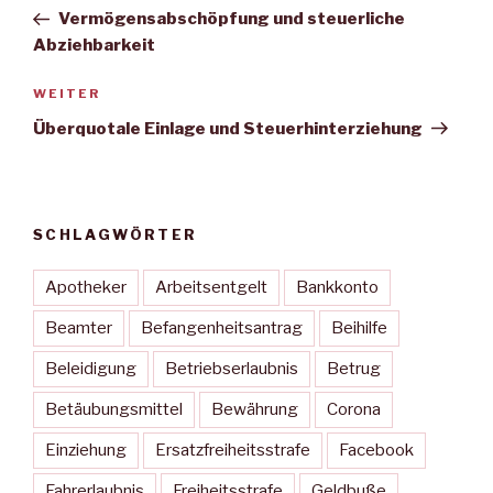
Beitrag
Vermögensabschöpfung und steuerliche
Abziehbarkeit
Nächster
WEITER
Beitrag
Überquotale Einlage und Steuerhinterziehung
SCHLAGWÖRTER
Apotheker
Arbeitsentgelt
Bankkonto
Beamter
Befangenheitsantrag
Beihilfe
Beleidigung
Betriebserlaubnis
Betrug
Betäubungsmittel
Bewährung
Corona
Einziehung
Ersatzfreiheitsstrafe
Facebook
Fahrerlaubnis
Freiheitsstrafe
Geldbuße