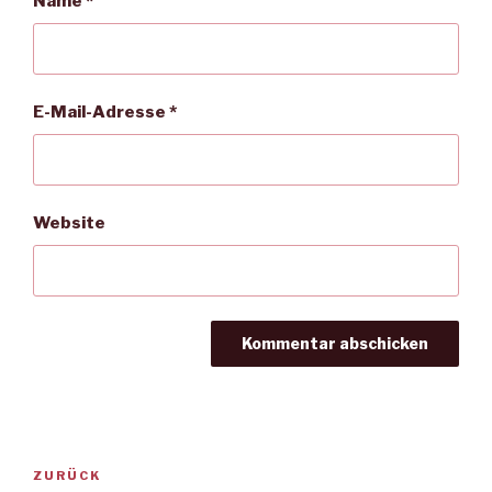
Name
*
E-Mail-Adresse
*
Website
Beitragsnavigation
Vorheriger
ZURÜCK