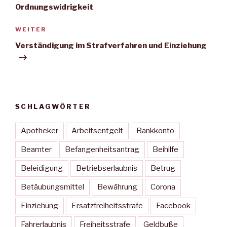
Ordnungswidrigkeit
Nächster
WEITER
Beitrag
Verständigung im Strafverfahren und Einziehung
SCHLAGWÖRTER
Apotheker
Arbeitsentgelt
Bankkonto
Beamter
Befangenheitsantrag
Beihilfe
Beleidigung
Betriebserlaubnis
Betrug
Betäubungsmittel
Bewährung
Corona
Einziehung
Ersatzfreiheitsstrafe
Facebook
Fahrerlaubnis
Freiheitsstrafe
Geldbuße